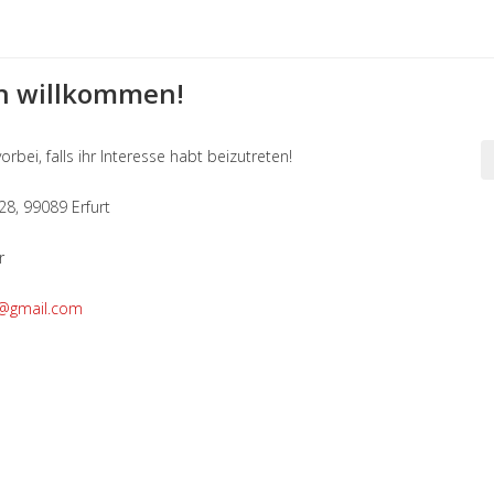
ch willkommen!
bei, falls ihr Interesse habt beizutreten!
28, 99089 Erfurt
r
rt@gmail.com