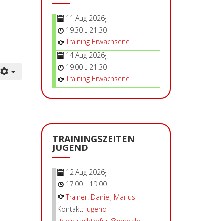
11 Aug 2026
;
19:30
21:30
-
Training Erwachsene
14 Aug 2026
;
19:00
21:30
-
Training Erwachsene
TRAININGSZEITEN
JUGEND
12 Aug 2026
;
17:00
19:00
-
Trainer: Daniel, Marius
Kontakt:
jugend-
ttveintrachterfurt@gmx.de