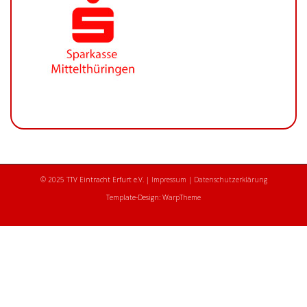
© 2025 TTV Eintracht Erfurt e.V. |
Impressum
|
Datenschutzerklärung
Template-Design: WarpTheme